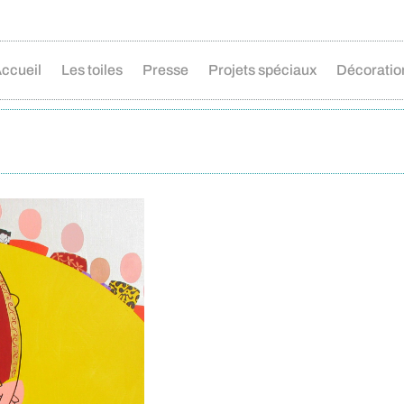
ccueil
Les toiles
Presse
Projets spéciaux
Décoratio