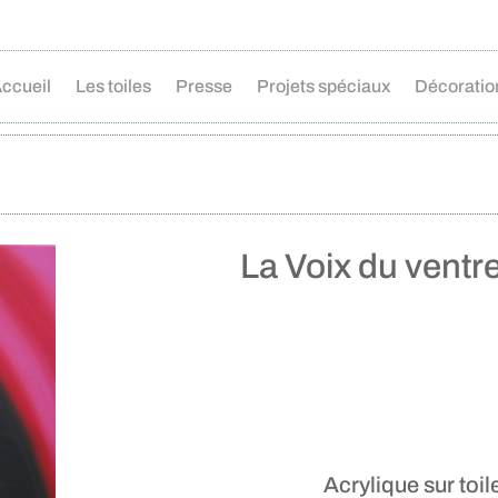
ccueil
Les toiles
Presse
Projets spéciaux
Décoratio
La Voix du ventr
Acrylique sur toil