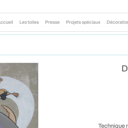
ccueil
Les toiles
Presse
Projets spéciaux
Décoratio
D
Technique m